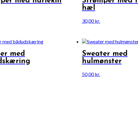
per med harlekin
Strømper med t
hæl
30,00
kr.
ter med
Sweater med
dskæring
hulmønster
50,00
kr.