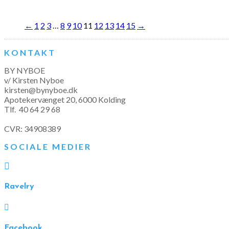
←
1
2
3
…
8
9
10
11
12
13
14
15
→
KONTAKT
BY NYBOE
v/ Kirsten Nyboe
kirsten@bynyboe.dk
Apotekervænget 20, 6000 Kolding
Tlf.
40 64 29 68
CVR: 34908389
SOCIALE MEDIER

Ravelry

Facebook