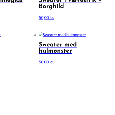
imeglas
Sweater i vævestrik –
Borghild
50,00
kr.
Sweater med
hulmønster
50,00
kr.