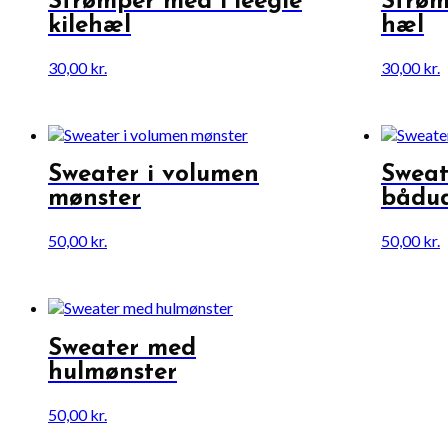
Strømper med Fleegle
Strøm
kilehæl
hæl
30,00
kr.
30,00
kr.
Sweater i volumen
Swea
mønster
bådu
50,00
kr.
50,00
kr.
Sweater med
hulmønster
50,00
kr.