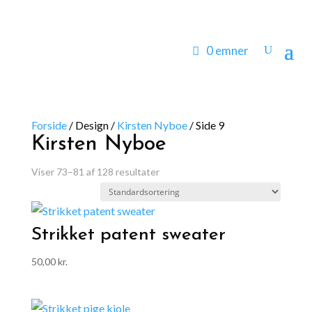
0 emner
Forside
/
Design
/
Kirsten Nyboe
/
Side 9
Kirsten Nyboe
Viser 73–81 af 128 resultater
Strikket patent sweater
50,00
kr.