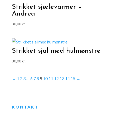
Strikket sjælevarmer –
Andrea
30,00
kr.
Strikket sjal med hulmønstre
30,00
kr.
←
1
2
3
…
6
7
8
9
10
11
12
13
14
15
→
KONTAKT