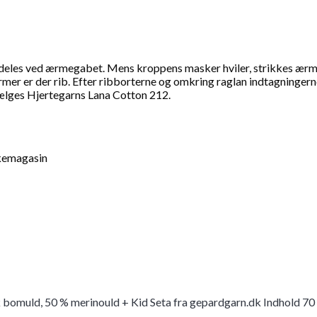
deles ved ærmegabet. Mens kroppens masker hviler, strikkes ærm
er der rib. Efter ribborterne og omkring raglan indtagningerne er
ælges Hjertegarns Lana Cotton 212.
kkemagasin
bomuld, 50 % merinould + Kid Seta fra gepardgarn.dk Indhold 70 