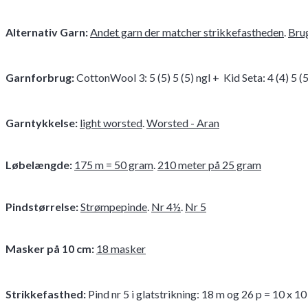
Alternativ Garn:
Andet garn der matcher strikkefastheden
.
Brug
Garnforbrug
:
CottonWool 3: 5 (5) 5 (5) ngl + Kid Seta: 4 (4) 5 (
Garntykkelse:
light worsted
.
Worsted - Aran
Løbelængde:
175 m = 50 gram
.
210 meter på 25 gram
Pindstørrelse:
Strømpepinde
.
Nr 4½
.
Nr 5
Masker på 10 cm:
18 masker
Strikkefasthed
:
Pind nr 5 i glatstrikning: 18 m og 26 p = 10 x 1