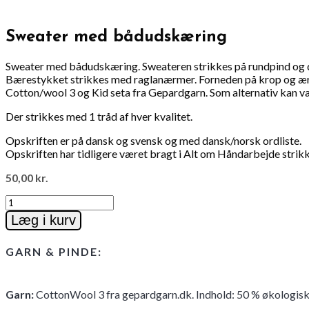
Sweater med bådudskæring
Sweater med bådudskæring. Sweateren strikkes på rundpind og 
Bærestykket strikkes med raglanærmer. Forneden på krop og ærmer 
Cotton/wool 3 og Kid seta fra Gepardgarn. Som alternativ kan v
Der strikkes med 1 tråd af hver kvalitet.
Opskriften er på dansk og svensk og med dansk/norsk ordliste.
Opskriften har tidligere været bragt i Alt om Håndarbejde stri
50,00
kr.
Sweater
med
Læg i kurv
bådudskæring
antal
GARN & PINDE:
Garn
:
CottonWool 3 fra gepardgarn.dk. Indhold: 50 % økologisk 