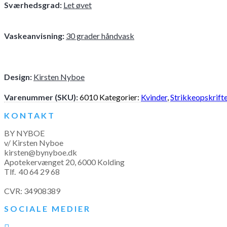
Sværhedsgrad:
Let øvet
Vaskeanvisning:
30 grader håndvask
Design:
Kirsten Nyboe
Varenummer (SKU):
6010
Kategorier:
Kvinder
,
Strikkeopskrift
KONTAKT
BY NYBOE
v/ Kirsten Nyboe
kirsten@bynyboe.dk
Apotekervænget 20, 6000 Kolding
Tlf.
40 64 29 68
CVR: 34908389
SOCIALE MEDIER