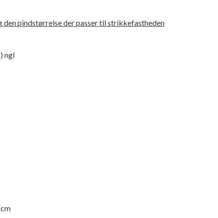
 den pindstørrelse der passer til strikkefastheden
5) ngl
0 cm