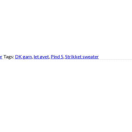
er
Tags:
DK garn
,
let øvet
,
Pind 5
,
Strikket sweater