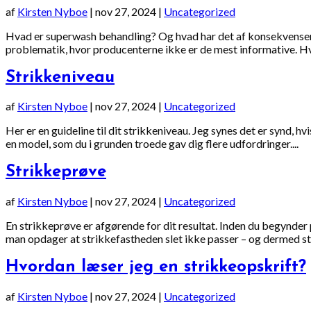
af
Kirsten Nyboe
|
nov 27, 2024
|
Uncategorized
Hvad er superwash behandling? Og hvad har det af konsekvenser fo
problematik, hvor producenterne ikke er de mest informative. Hv
Strikkeniveau
af
Kirsten Nyboe
|
nov 27, 2024
|
Uncategorized
Her er en guideline til dit strikkeniveau. Jeg synes det er synd, hv
en model, som du i grunden troede gav dig flere udfordringer....
Strikkeprøve
af
Kirsten Nyboe
|
nov 27, 2024
|
Uncategorized
En strikkeprøve er afgørende for dit resultat. Inden du begynder på
man opdager at strikkefastheden slet ikke passer – og dermed stå
Hvordan læser jeg en strikkeopskrift?
af
Kirsten Nyboe
|
nov 27, 2024
|
Uncategorized