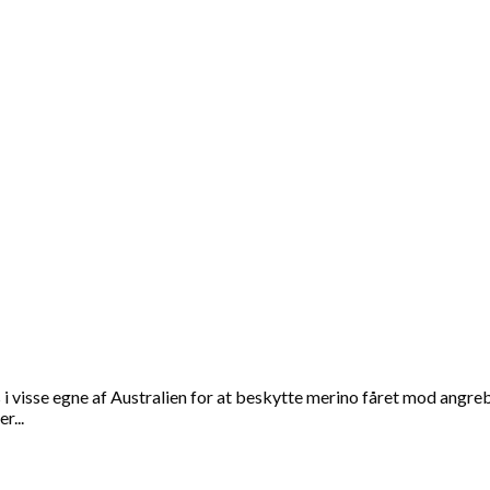
 visse egne af Australien for at beskytte merino fåret mod angreb f
r...