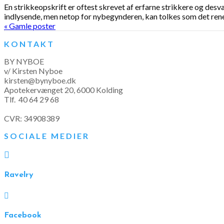
En strikkeopskrift er oftest skrevet af erfarne strikkere og des
indlysende, men netop for nybegynderen, kan tolkes som det rene 
« Gamle poster
KONTAKT
BY NYBOE
v/ Kirsten Nyboe
kirsten@bynyboe.dk
Apotekervænget 20, 6000 Kolding
Tlf.
40 64 29 68
CVR: 34908389
SOCIALE MEDIER

Ravelry

Facebook