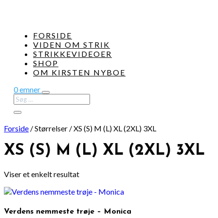
FORSIDE
VIDEN OM STRIK
STRIKKEVIDEOER
SHOP
OM KIRSTEN NYBOE
0 emner
Forside
/
Størrelser
/
XS (S) M (L) XL (2XL) 3XL
XS (S) M (L) XL (2XL) 3XL
Viser et enkelt resultat
Verdens nemmeste trøje – Monica