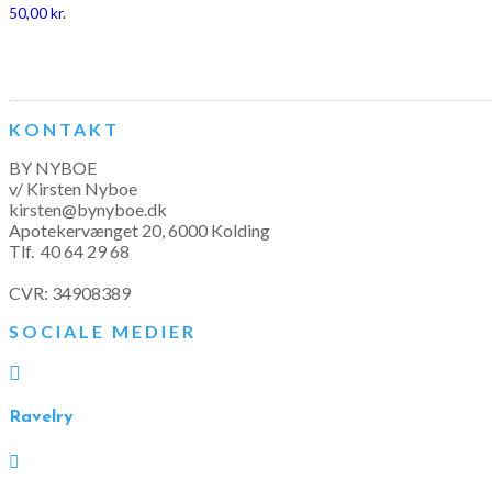
50,00
kr.
KONTAKT
BY NYBOE
v/ Kirsten Nyboe
kirsten@bynyboe.dk
Apotekervænget 20, 6000 Kolding
Tlf.
40 64 29 68
CVR: 34908389
SOCIALE MEDIER

Ravelry
