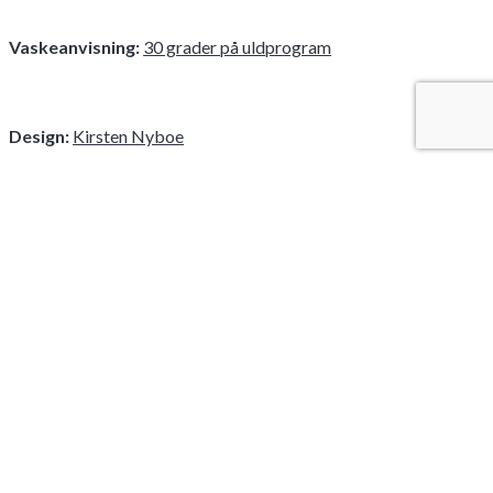
Vaskeanvisning:
30 grader på uldprogram
Design:
Kirsten Nyboe
Varenummer (SKU):
510110
Kategorier:
Kvinder
,
Strikkeopskrifter
Tags:
strikkeopskrifter
,
verdens nemmeste
trøje
KONTAKT
BY NYBOE
v/ Kirsten Nyboe
kirsten@bynyboe.dk
Apotekervænget 20, 6000 Kolding
Tlf.
40 64 29 68
CVR: 34908389
SOCIALE MEDIER