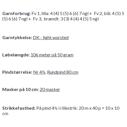
Garnforbrug
:
Fv 1, lilla: 4 (4) 5 (5) 6 (6) 7 ngl + Fv 2, blå: 4 (5) 5
(5) 6 (6) 7 ngl + Fv 3, brændt: 3 (3) 4 (4) 4 (5) 5 ngl
Garntykkelse:
DK - light worsted
Løbelængde:
106 meter på 50 gram
Pindstørrelse:
Nr 4½
.
Rundpind 80 cm
Masker på 10 cm:
20 masker
Strikkefasthed
:
På pind 4½ i rillestrik: 20 m x 40 p = 10 x 10
cm