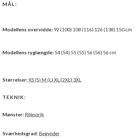
MÅL:
Modellens overvidde
:
92 (100) 108 (116) 126 (138) 150 cm
Modellens ryglængde
:
54 (54) 55 (55) 56 (56) 56 cm
Størrelser:
XS (S) M (L) XL (2XL) 3XL
TEKNIK:
Mønster:
Rillestrik
Sværhedsgrad:
Begynder