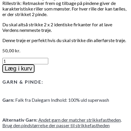
Rillestrik: Retmasker frem og tilbage på pindene giver de
karakteristiske riller som mønster. For hver rille der kan tælles,
er der strikket 2 pinde.
Du skal altså strikke 2 x 2 identiske firkanter for at lave
Verdens nemmeste trøje.
Denne trøje er perfekt hvis du skal strikke din allerførste trøje.
50,00
kr.
Verdens
nemmeste
Læg i kurv
trøje
-
GARN & PINDE:
Monica
antal
Garn
:
Falk fra Dalegarn Indhold: 100% uld superwash
Alternativ Garn:
Andet garn der matcher strikkefastheden
.
Brug den pindstørrelse der passer til strikkefastheden