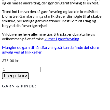
og en masse andre ting, der gør din garnfarvning til en fest.
Træd ind i en verden af garnfarvning og lad din kreativitet
blomstre! Garnfarvnings startkittet er din nøgle til at skabe
smukke, personlige garnkreationer. Bestil dit kit i dag og
begynd din farverige rejse!
Vil du gerne lære alle mine tips & tricks, er du naturligvis
velkommen på et af mine
kurser i garnfarvning
.
Mangler du garn til håndfarvning, så kan du finde det store
udvalg ved at klikke her
375,00
kr.
Startkit
til
Læg i kurv
garnfarvning
af
GARN & PINDE:
uld
antal