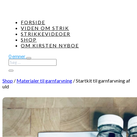
FORSIDE
VIDEN OM STRIK
STRIKKEVIDEOER
SHOP
OM KIRSTEN NYBOE
0 emner
Shop
/
Materialer til garnfarvning
/
Startkit til garnfarvning af
uld