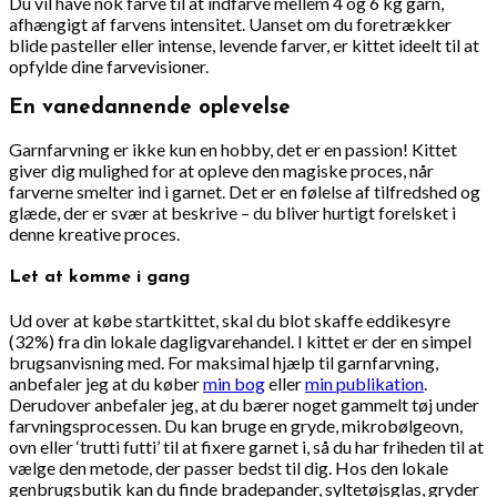
Du vil have nok farve til at indfarve mellem 4 og 6 kg garn,
afhængigt af farvens intensitet. Uanset om du foretrækker
blide pasteller eller intense, levende farver, er kittet ideelt til at
opfylde dine farvevisioner.
En vanedannende oplevelse
Garnfarvning er ikke kun en hobby, det er en passion! Kittet
giver dig mulighed for at opleve den magiske proces, når
farverne smelter ind i garnet. Det er en følelse af tilfredshed og
glæde, der er svær at beskrive – du bliver hurtigt forelsket i
denne kreative proces.
Let at komme i gang
Ud over at købe startkittet, skal du blot skaffe eddikesyre
(32%) fra din lokale dagligvarehandel. I kittet er der en simpel
brugsanvisning med. For maksimal hjælp til garnfarvning,
anbefaler jeg at du køber
min bog
eller
min publikation
.
Derudover anbefaler jeg, at du bærer noget gammelt tøj under
farvningsprocessen. Du kan bruge en gryde, mikrobølgeovn,
ovn eller ‘trutti futti’ til at fixere garnet i, så du har friheden til at
vælge den metode, der passer bedst til dig. Hos den lokale
genbrugsbutik kan du finde bradepander, syltetøjsglas, gryder