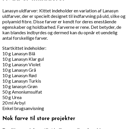
Lanasyn uldfarver: Kittet indeholder en variation af Lanasyn
uldfarver, der er specielt designet til indfarvning på uld, silke og
polyamid fibre. Disse farver er kendt for deres enestående
egenskaber og holdbarhed. Farverne er rene. Det betyder, de
kan blandes indbyrdes og dermed kan du opnår et uendelig
antal forskellige farver.
Startkittet indeholder:
10 g Lanasyn Blå
10 g Lanasyn Klar gul
10 g Lanasyn Violet
10 g Lanasyn Grå
10 g Lanasyn Rød
10 g Lanasyn Turkis
10 g lanasyn Grøn
50 g Amoniumsulfat
50 g Urea
20 ml Arbyl
Enkel brugsanvisning
Nok farve til store projekter