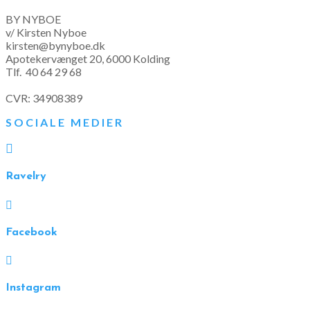
BY NYBOE
v/ Kirsten Nyboe
kirsten@bynyboe.dk
Apotekervænget 20, 6000 Kolding
Tlf.
40 64 29 68
CVR: 34908389
SOCIALE MEDIER

Ravelry

Facebook

Instagram