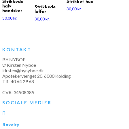
Strikkede
Strikket hue
halv
Strikkede
30,00
kr.
handsker
luffer
30,00
kr.
30,00
kr.
KONTAKT
BY NYBOE
v/ Kirsten Nyboe
kirsten@bynyboe.dk
Apotekervænget 20, 6000 Kolding
Tlf.
40 64 29 68
CVR: 34908389
SOCIALE MEDIER

Ravelry