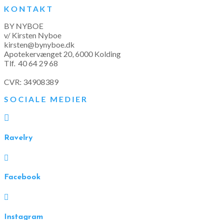
KONTAKT
BY NYBOE
v/ Kirsten Nyboe
kirsten@bynyboe.dk
Apotekervænget 20, 6000 Kolding
Tlf.
40 64 29 68
CVR: 34908389
SOCIALE MEDIER

Ravelry

Facebook

Instagram