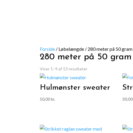
Forside
/
Løbelængde
/
280 meter på 50 gram
280 meter på 50 gram
Viser 1–9 af 13 resultater
Hulmønster sweater
Str
50,00
kr.
30,0