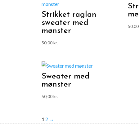
St
me
Strikket raglan
sweater med
50,0
mønster
50,00
kr.
Sweater med
mønster
50,00
kr.
1
2
→