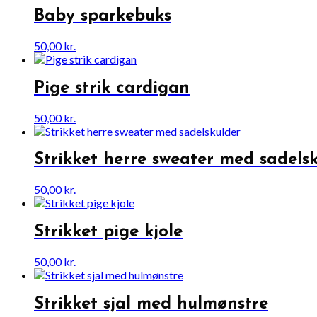
Baby sparkebuks
50,00
kr.
Pige strik cardigan
50,00
kr.
Strikket herre sweater med sadels
50,00
kr.
Strikket pige kjole
50,00
kr.
Strikket sjal med hulmønstre