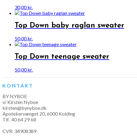
30,00
kr.
Top Down baby raglan sweater
50,00
kr.
Top Down teenage sweater
50,00
kr.
KONTAKT
BY NYBOE
v/ Kirsten Nyboe
kirsten@bynyboe.dk
Apotekervænget 20, 6000 Kolding
Tlf.
40 64 29 68
CVR: 34908389