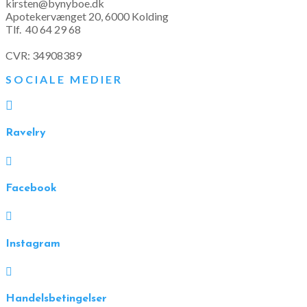
kirsten@bynyboe.dk
Apotekervænget 20, 6000 Kolding
Tlf.
40 64 29 68
CVR: 34908389
SOCIALE MEDIER

Ravelry

Facebook

Instagram

Handelsbetingelser