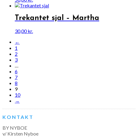
Trekantet sjal – Martha
30,00
kr.
←
1
2
3
…
6
7
8
9
10
→
KONTAKT
BY NYBOE
v/ Kirsten Nyboe