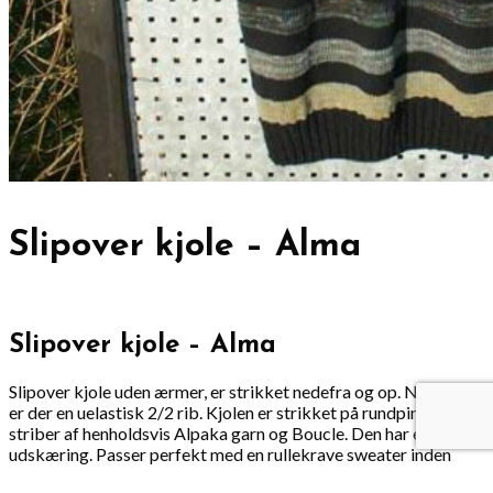
Slipover kjole – Alma
Slipover kjole – Alma
Slipover kjole uden ærmer, er strikket nedefra og op. Nederst
er der en uelastisk 2/2 rib. Kjolen er strikket på rundpind og i
striber af henholdsvis Alpaka garn og Boucle. Den har en dyb V-
udskæring. Passer perfekt med en rullekrave sweater inden
under og med et par strømpebukser eller leggings til. Er der kun