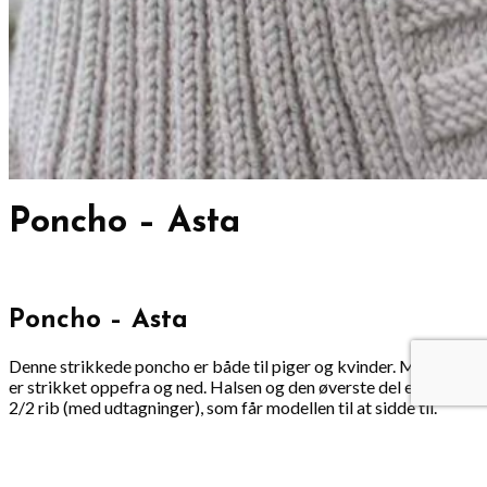
Poncho – Asta
Poncho – Asta
Denne strikkede poncho er både til piger og kvinder. Modellen
er strikket oppefra og ned. Halsen og den øverste del er lavet i
2/2 rib (med udtagninger), som får modellen til at sidde til.
Nederst er der en smuk halekin bort. Modellen har en rigtig god
pasform. Den er strikket i Merino uld.
I siderne er der lavet indstik til armene. Den er inspireret af