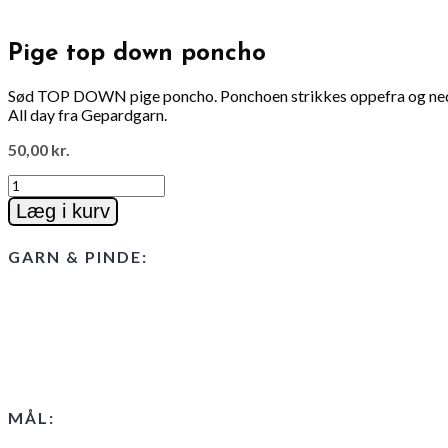
Pige top down poncho
Sød TOP DOWN pige poncho. Ponchoen strikkes oppefra og ned, st
All day fra Gepardgarn.
50,00
kr.
Pige
top
Læg i kurv
down
poncho
GARN & PINDE:
antal
MÅL: