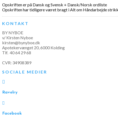
Opskriften er på Dansk og Svensk + Dansk/Norsk ordliste
Opskriften har tidligere været bragt i Alt om Håndarbejde stri
KONTAKT
BY NYBOE
v/ Kirsten Nyboe
kirsten@bynyboe.dk
Apotekervænget 20, 6000 Kolding
Tlf.
40 64 29 68
CVR: 34908389
SOCIALE MEDIER

Ravelry

Facebook