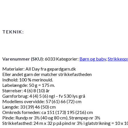
TEKNIK:
Varenummer (SKU):
6033
Kategorier:
Børn og baby
,
Strikkeops
Materialer: All Day fra gepardgarn.dk
Eller andet garn der matcher strikkefastheden
Indhold: 100 % merinould.
Løbelængde: 50 g = 175 m.
Størrelser: 4 (6) 8 (10) år
Garnforbrug: 4 (4) 5 (6) ngl – fv 530 lys grå
Modellens overvidde: 57 (61) 66 (72) cm
Længde: 33 (39) 46 (50) cm
Omkreds forneden: ca 151 (173) 195 (216) cm
Pinde: Rundp nr 3½ (40 og 80 cm), Strømpep nr 3½
Strikkefasthed: 24 m x 32 p på pind nr 3½ i glatstrikning = 10 x 1