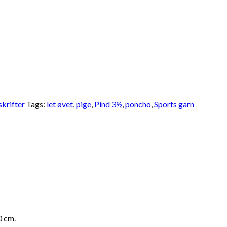
krifter
Tags:
let øvet
,
pige
,
Pind 3½
,
poncho
,
Sports garn
0 cm.