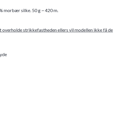
 % morbær silke. 50 g ~ 420 m.
at overholde strikkefastheden ellers vil modellen ikke få de
ryde