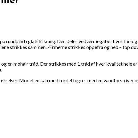
rmer
å rundpind i glatstrikning. Den deles ved ærmegabet hvor for-og b
ene strikkes sammen. Ærmerne strikkes oppefra og ned – top down.
g en mohair tråd. Der strikkes med 1 tråd af hver kvalitet hele ar
.
e størrelser. Modellen kan med fordel fugtes med en vandforstøver og