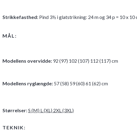
Strikkefasthed
:
Pind 3½ i glatstrikning: 24 m og 34 p = 10 x 10 
MÅL:
Modellens overvidde
:
92 (97) 102 (107) 112 (117) cm
Modellens ryglængde
:
57 (58) 59 (60) 61 (62) cm
Størrelser:
S (M) L (XL) 2XL (3XL)
TEKNIK: