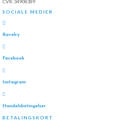
CVR: 34908389
SOCIALE MEDIER

Ravelry

Facebook

Instagram

Handelsbetingelser
BETALINGSKORT