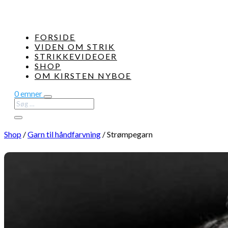
FORSIDE
VIDEN OM STRIK
STRIKKEVIDEOER
SHOP
OM KIRSTEN NYBOE
0 emner
Shop
/
Garn til håndfarvning
/
Strømpegarn