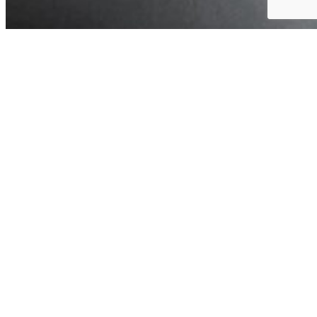
Strømpegarn
Strømpegarn
Garn til håndfarvning
Strømpegarn af 80% Superwash uld og 20% Nylon. Garnet
løber 400 meter på 100 g og er 4 trådet.