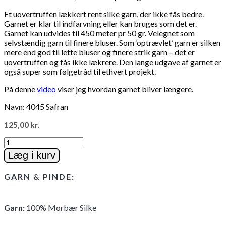
Et uovertruffen lækkert rent silke garn, der ikke fås bedre.
Garnet er klar til indfarvning eller kan bruges som det er.
Garnet kan udvides til 450 meter pr 50 gr. Velegnet som
selvstændig garn til finere bluser. Som ‘optrævlet’ garn er silken
mere end god til lette bluser og finere strik garn – det er
uovertruffen og fås ikke lækrere. Den lange udgave af garnet er
også super som følgetråd til ethvert projekt.
På denne
video
viser jeg hvordan garnet bliver længere.
Navn: 4045 Safran
125,00
kr.
100%
Morbær
Læg i kurv
Silke
antal
GARN & PINDE:
Garn
:
100% Morbær Silke