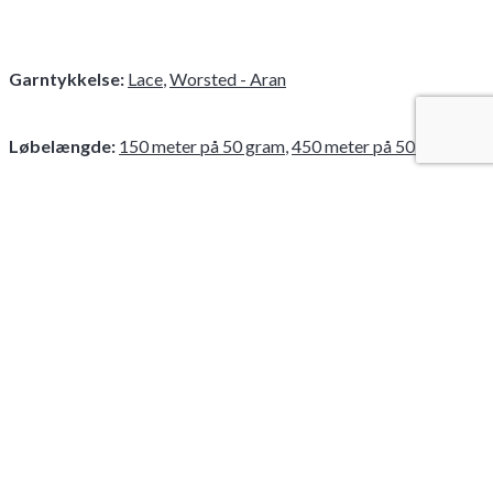
Garntykkelse:
Lace
,
Worsted - Aran
Løbelængde:
150 meter på 50 gram
,
450 meter på 50 gram
Pindstørrelse:
Nr 3½
.
Nr 4
.
Nr 2½
Strikkefasthed:
28 masker
,
24 masker
,
40 masker
Strikkefasthed
:
ca 40 masker på pind 2½ (optrevlet). 24
masker på pind 4 & 28 m på pind 3½
MÅL: