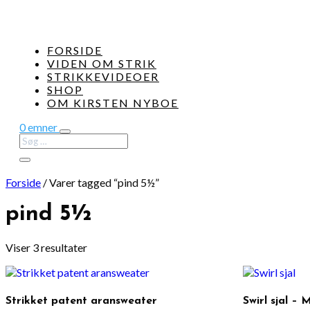
FORSIDE
VIDEN OM STRIK
STRIKKEVIDEOER
SHOP
OM KIRSTEN NYBOE
0 emner
Forside
/
Varer tagged “pind 5½”
pind 5½
Viser 3 resultater
Strikket patent aransweater
Swirl sjal – M