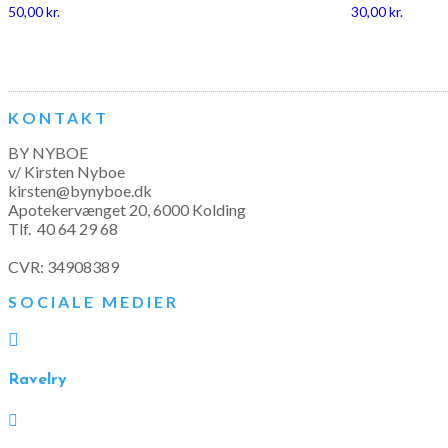
50,00
kr.
30,00
kr.
KONTAKT
BY NYBOE
v/ Kirsten Nyboe
kirsten@bynyboe.dk
Apotekervænget 20, 6000 Kolding
Tlf.
40 64 29 68
CVR: 34908389
SOCIALE MEDIER

Ravelry
